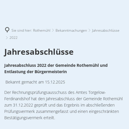
Altwigshagen
Ferdinandshof
Amtsverwaltung
Hammer a. d. Uecker
Amtsverwaltung
Heinrichswalde
Geschichte
DE
Amtsverwaltung
Rothemühl
Sie sind hier:
Rothemühl
Bekanntmachungen
Jahresabschlüsse
Bekanntmachungen
Ausschre
Amtsverwaltung
Wilhelmsburg
Landkreis
Bekanntmachungen
Ausschre
2022
Geschichte
Amtsverwaltung
Torgelow
Amt
Bürgerin
Ortsrecht
Geschichte
Amtsverwaltung
Bürgerin
Ortsrecht
2022
Jahresabschlüsse
Bekanntmachungen
Ausschre
Geschichte
Gemeinde
Ausschreibungen
Grundstücke & Immobilien
Bekanntmachungen
Auschrei
Gemeinde
Geschichte
Grundstücke & Immobilien
Bürgerin
Ortsrecht
Bekanntmachungen
Auschrei
Jahresab
Amtssitzungen
Jahresabschluss 2022 der Gemeinde Rothemühl und
Bauleitplanung
Bürgerin
Ortsrecht
Jahresab
Bekanntmachungen
Auschrei
Gemeindev
Bauleitplanung
Entlastung der Bürgermeisterin
Bauleitplanung
Bürgerin
Satzunge
Ortsrecht
Bürgerinformationen
Gemeindev
Bürgerinformationssystem
Satzunge
Bauleitplanung
Bürgerin
Ortsrecht
Jahresabs
Bekannt gemacht am 15.12.2025
Bürgerinformationssystem
Gemeindev
Wahl
Bürgerinformationssystem
Bauleitplanung
Jahresabschlüsse
Jahresabs
Wahl
Gemeindev
Bürgerinformationssystem
Satzungen
Bauleitplanung
Der Rechnungsprüfungsausschuss des Amtes Torgelow-
Jahresabs
Bürgerinformationssystem
Satzungen
Satzungen
Ferdinandshof hat den Jahresabschluss der Gemeinde Rothemühl
Jahresabs
Wahl
Bürgerinformationssystem
Satzungen
zum 31.12.2022 geprüft und das Ergebnis im abschließenden
Wahl
Wahl
Satzungen
Prüfungsvermerk zusammengefasst und einen eingeschränkten
Wahl
Bestätigungsvermerk erteilt.
Wahl
Ortsrecht