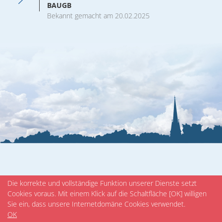
Veranstaltungen
BAUGB
Bekannt gemacht am 20.02.2025
Die korrekte und vollständige Funktion unserer Dienste setzt
Cookies voraus. Mit einem Klick auf die Schaltfläche [OK] willigen
Sie ein, dass unsere Internetdomäne Cookies verwendet.
OK