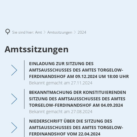
Altwigshagen
Ferdinandshof
Amtsverwaltung
Hammer a. d. Uecker
Amtsverwaltung
Heinrichswalde
Geschichte
DE
Amtsverwaltung
Rothemühl
Sie sind hier:
Amt
Amtssitzungen
2024
Bekanntmachungen
Ausschre
Amtsverwaltung
Wilhelmsburg
Landkreis
Bekanntmachungen
Ausschre
Geschichte
Amtsverwaltung
Torgelow
Amt
Bürgerin
2024
Amtssitzungen
Ortsrecht
Geschichte
Amtsverwaltung
Bürgerin
Ortsrecht
Bekanntmachungen
Ausschre
Geschichte
Gemeinde
Ausschreibungen
Grundstücke & Immobilien
Bekanntmachungen
Auschrei
Gemeinde
Geschichte
EINLADUNG ZUR SITZUNG DES
Grundstücke & Immobilien
Bürgerin
Ortsrecht
Bekanntmachungen
Auschrei
Jahresab
Amtssitzungen
AMTSAUSSCHUSSES DES AMTES TORGELOW-
Bauleitplanung
Bürgerin
Ortsrecht
Jahresab
Bekanntmachungen
Auschrei
Gemeindev
Bauleitplanung
FERDINANDSHOF AM 09.12.2024 UM 18:00 UHR
Bauleitplanung
Bürgerin
Satzunge
Ortsrecht
Bürgerinformationen
Gemeindev
Bürgerinformationssystem
Satzunge
Bekannt gemacht am 27.11.2024
Bauleitplanung
Bürgerin
Ortsrecht
Jahresabs
Bürgerinformationssystem
Gemeindev
Wahl
Bürgerinformationssystem
Bauleitplanung
Jahresabschlüsse
Jahresabs
BEKANNTMACHUNG DER KONSTITUIERENDEN
Wahl
Gemeindev
Bürgerinformationssystem
Satzungen
Bauleitplanung
SITZUNG DES AMTSAUSSCHUSSES DES AMTES
Jahresabs
Bürgerinformationssystem
Satzungen
Satzungen
TORGELOW-FERDINANDSHOF AM 04.09.2024
Jahresabs
Wahl
Bürgerinformationssystem
Satzungen
Bekannt gemacht am 27.08.2024
Wahl
Wahl
Satzungen
Wahl
NIEDERSCHRIFT ÜBER DIE SITZUNG DES
Wahl
AMTSAUSSCHUSSES DES AMTES TORGELOW-
Ortsrecht
FERDINANDSHOF VOM 22.04.2024