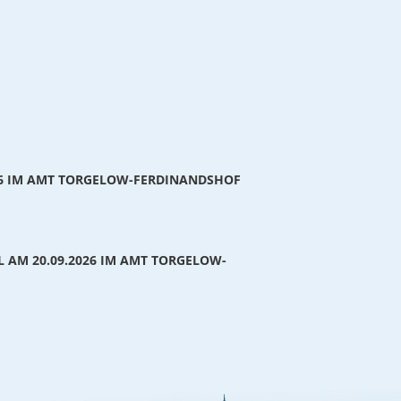
2022
2021
2024
2025
2022
2019
2024
2025
2020
2023
2024
2018
2023
2024
2019
2022
2023
2017
2022
2023
2018
2016
2017
6 IM AMT TORGELOW-FERDINANDSHOF
AM 20.09.2026 IM AMT TORGELOW-